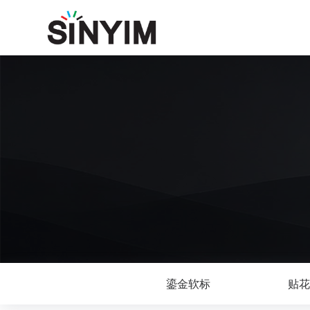
鎏金软标
贴花